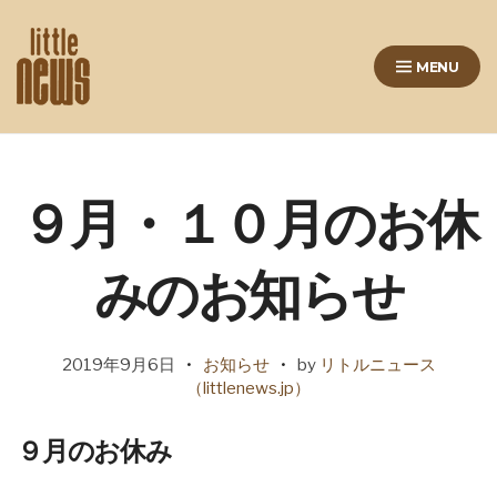
Skip
to
MENU
content
リトルニュースは仙台の榴岡に
ある美容室です
９月・１０月のお休
みのお知らせ
2019年9月6日
お知らせ
by
リトルニュース
（littlenews.jp）
９月のお休み