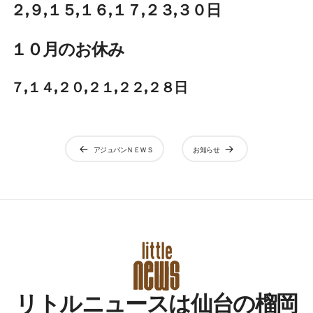
２,９,１５,１６,１７,２３,３０日
１０月のお休み
７,１４,２０,２１,２２,２８日
投
アジュバンＮＥＷＳ
お知らせ
稿
ナ
ビ
ゲ
ー
シ
リトルニュースは仙台の榴岡
ョ