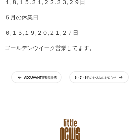
１,８,１５,２１,２２,２３,２９日
５月の休業日
６,１３,１９,２０,２１,２７日
ゴールデンウイーク営業してます。
投
ADJUVANT正規取扱店
6・7・8月のお休みのお知らせ
稿
ナ
ビ
ゲ
ー
シ